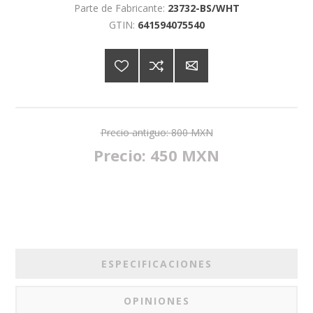
Parte de Fabricante:
23732-BS/WHT
GTIN:
641594075540
Precio antiguo:
800 MXN
Precio:
450 MXN
ESPECIFICACIONES
OPINIONES