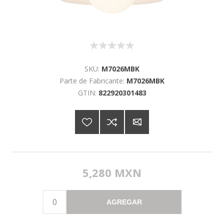
SKU:
M7026MBK
Parte de Fabricante:
M7026MBK
GTIN:
822920301483
5,280 MXN
AGREGAR