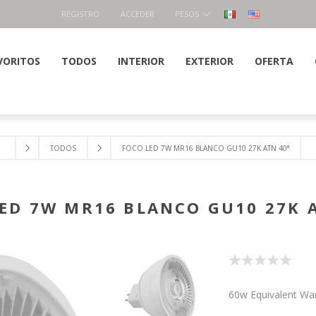
REGISTRO
ACCEDER
PESOS
VORITOS
TODOS
INTERIOR
EXTERIOR
OFERTA
TODOS
FOCO LED 7W MR16 BLANCO GU10 27K ATN 40°
ED 7W MR16 BLANCO GU10 27K 
60w Equivalent W