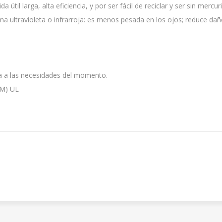
til larga, alta eficiencia, y por ser fácil de reciclar y ser sin mercuri
a ultravioleta o infrarroja: es menos pesada en los ojos; reduce daño 
la a las necesidades del momento.
OM) UL