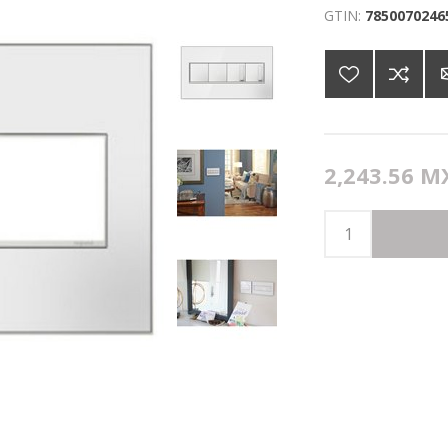
GTIN:
7850070246
2,243.56 