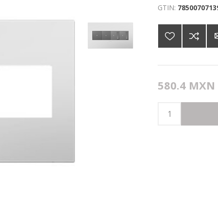
GTIN:
7850070713
580.4 MXN