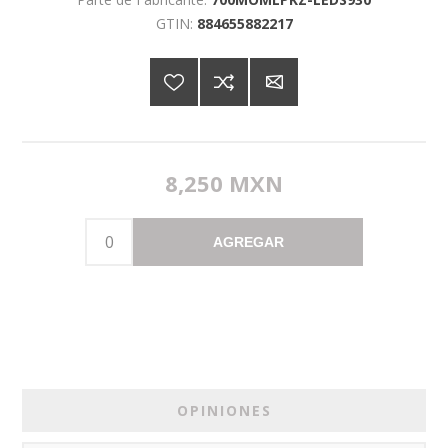
GTIN:
884655882217
8,250 MXN
AGREGAR
OPINIONES