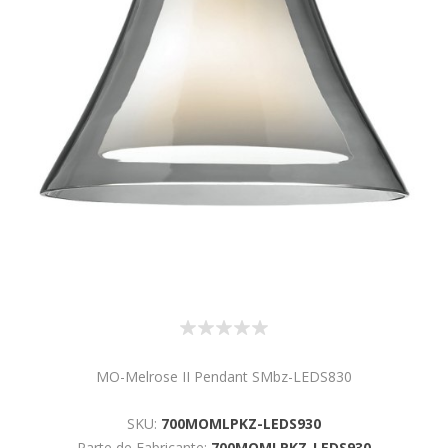
MO-Melrose II Pendant SMbz-LEDS830
SKU:
700MOMLPKZ-LEDS930
Parte de Fabricante:
700MOMLPKZ-LEDS930