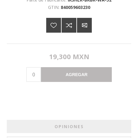
GTIN:
840059603230
19,300 MXN
AGREGAR
OPINIONES