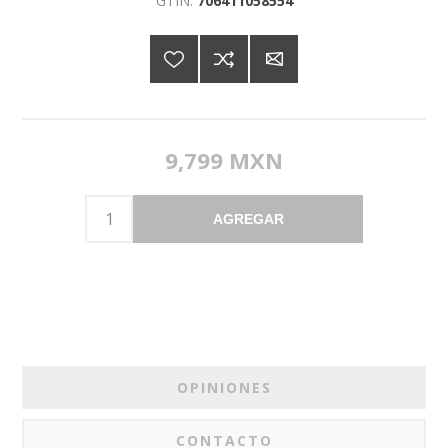
GTIN:
706411058554
9,799 MXN
AGREGAR
OPINIONES
CONTACTO