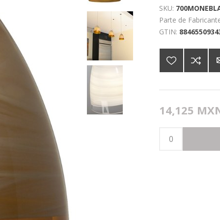
SKU:
700MONEBL
Parte de Fabricante
GTIN:
8846550934
14,125 MX