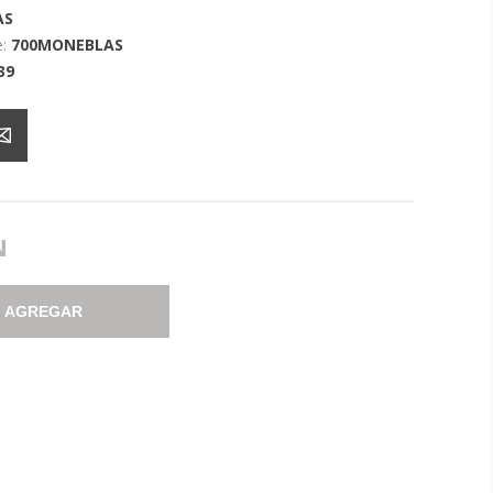
AS
:
700MONEBLAS
39
N
AGREGAR