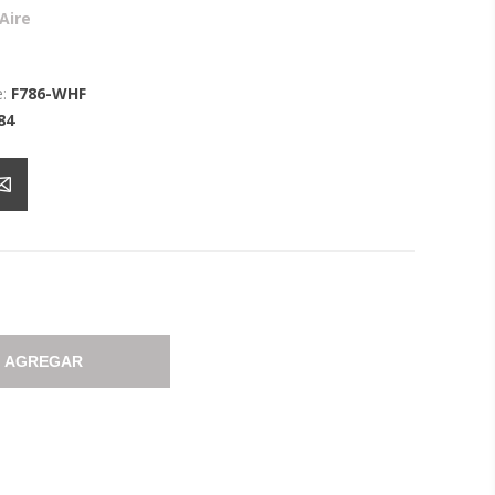
Aire
:
F786-WHF
84
AGREGAR