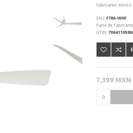
Fabricante:
Minka 
SKU:
F786-WHF
Parte de Fabricante
GTIN:
7064110586
7,399 MXN