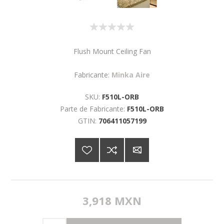
Flush Mount Ceiling Fan
Fabricante:
Minka Aire
SKU:
F510L-ORB
Parte de Fabricante:
F510L-ORB
GTIN:
706411057199
3,918 MXN